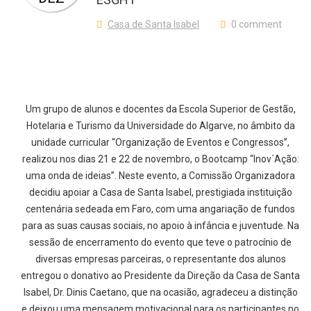
Casa de Santa Isabel
0 comment
Um grupo de alunos e docentes da Escola Superior de Gestão,
Hotelaria e Turismo da U
niversidade do
Alg
arve
, no âmbito da
unidade curricular “Organização de Eventos e Congressos”,
realizou nos dias 21 e 22 de novembro, o
Bootcamp
“Inov´Ação:
uma onda de ideias”. Neste evento, a Comissão Organizadora
decidiu apoiar a Casa de Santa Isabel, prestigiada instituição
centenária
sedeada em Faro,
com uma angariação de fundos
para as suas causas sociais
, no apoio à infância e juventude
. N
a
sessã
o
de encerramento do
evento que teve o patrocínio de
diversas
empresas parceiras, o
representante dos alunos
e
ntregou o donativo ao Presidente da Direção da Casa de Santa
I
s
abel, Dr. Dinis Caetano, que na ocasião, agradeceu a distinção
e
deixou uma mensagem mo
t
ivacional para os participantes no