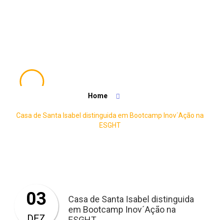
Casa de Santa Isabel distinguida em
Home
Bootcamp Inov´Ação na ESGHT
Casa de Santa Isabel distinguida em Bootcamp Inov´Ação na
ESGHT
03
Casa de Santa Isabel distinguida
em Bootcamp Inov´Ação na
DEZ
ESGHT